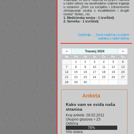
u radni odnos na neodređeno vrijeme trajanja
u ustanovi „Dom za socijalno i zdravstveno
zbrinjavanje osoba s invaliditetom i drugih
osoba“ Stolac, i to:
1. Medicinska sestra - 1 izvršitelj
2. Servirka - 1 izvršitelj
Opširnije ...
Javni natječaj za prijem
radnika u radni odnos
<
Travanj 2024
>
Ne
Po
Ut
Sr
Če
Pe
Su
1
2
3
4
5
6
7
8
9
10
11
12
13
14
15
16
17
18
19
20
21
22
23
24
25
26
27
28
29
30
Anketa
Kako vam se sviđa naša
stranica
Kraj ankete: 28.02.2011
Ukupno glasova = 23
Odlična
78%
Vrlo dobra