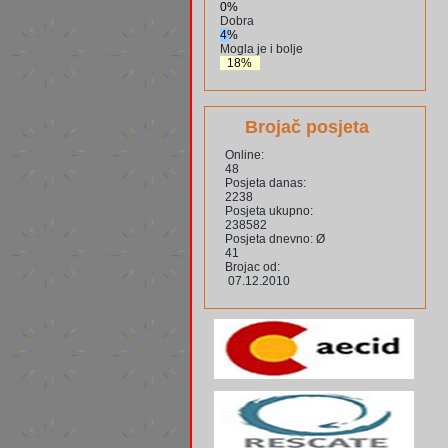
0%
Dobra
4%
Mogla je i bolje
18%
Brojač posjeta
Online:
48
Posjeta danas:
2238
Posjeta ukupno:
238582
Posjeta dnevno: Ø
41
Brojac od:
07.12.2010