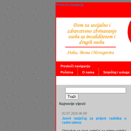
Preskoči navigaciju
Preskoči navigaciju
Početna
O nama
Smještaj i usluge
Najnovije vijesti
02.07.2026 06:00
Javni natječaj za prijem radnika u
radni odnos
Objavljuje se javni natječaj za prijem radnika