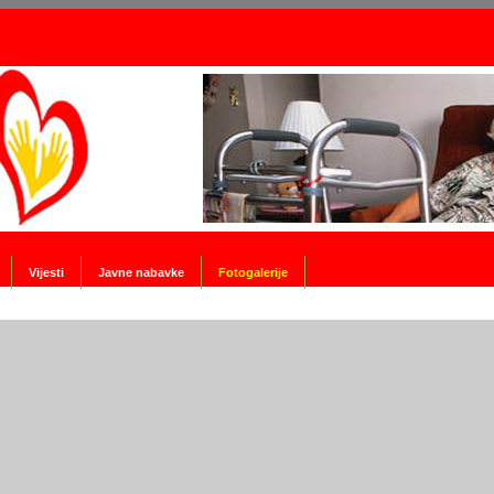
Vijesti
Javne nabavke
Fotogalerije