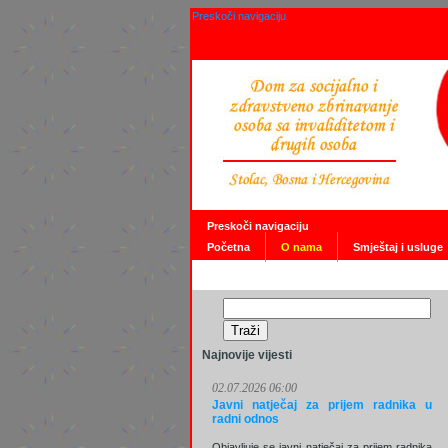
Preskoči navigaciju
Preskoči navigaciju
Početna
O nama
Smještaj i usluge
Najnovije vijesti
02.07.2026 06:00
Javni natječaj za prijem radnika u
radni odnos
Objavljuje se javni natječaj za prijem radnika