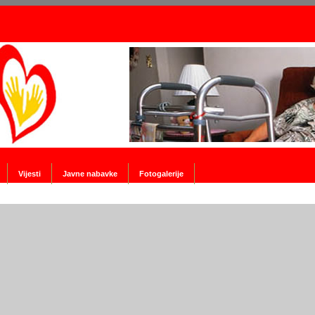
Vijesti
Javne nabavke
Fotogalerije