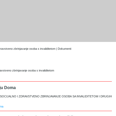
dravstveno zbrinjavanje osoba s invaliditetom | Dokumenti
avstveno zbrinjavanje osoba s invaliditetom
nju Doma
SOCIJALNO I ZDRAVSTVENO ZBRINJAVANJE OSOBA SA INVALIDITETOM I DRUGIH
oma