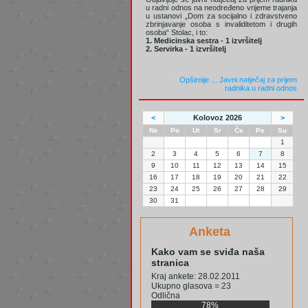
u radni odnos na neodređeno vrijeme trajanja
u ustanovi „Dom za socijalno i zdravstveno
zbrinjavanje osoba s invaliditetom i drugih
osoba“ Stolac, i to:
1. Medicinska sestra - 1 izvršitelj
2. Servirka - 1 izvršitelj
Opširnije ...
Javni natječaj za prijem
radnika u radni odnos
<
Kolovoz 2026
>
Ne
Po
Ut
Sr
Če
Pe
Su
1
2
3
4
5
6
7
8
9
10
11
12
13
14
15
16
17
18
19
20
21
22
23
24
25
26
27
28
29
30
31
Anketa
Kako vam se sviđa naša
stranica
Kraj ankete: 28.02.2011
Ukupno glasova = 23
Odlična
78%