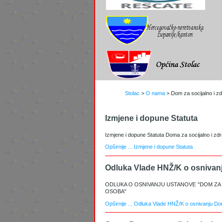
Stolac
>
O nama
>
Dom za socijalno i z
Izmjene i dopune Statuta
Izmjene i dopune Statuta
Doma za socijalno i zdr
Opširnije ...
Izmjene i dopune Statuta
Odluka Vlade HNŽ/K o osniva
ODLUKA O OSNIVANJU USTANOVE "DOM ZA 
OSOBA"
Opširnije ...
Odluka Vlade HNŽ/K o osnivanju D