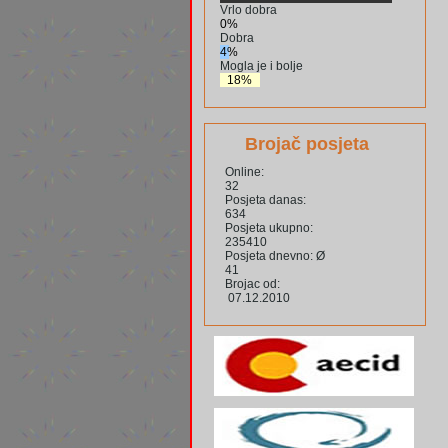
Vrlo dobra
0%
Dobra
4%
Mogla je i bolje
18%
Brojač posjeta
Online:
32
Posjeta danas:
634
Posjeta ukupno:
235410
Posjeta dnevno: Ø
41
Brojac od:
07.12.2010