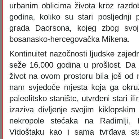
urbanim oblicima života kroz razdo
godina, koliko su stari posljednji p
grada Daorsona, kojeg zbog svoje
bosanasko-hercegovačka Mikena.
Kontinuitet nazočnosti ljudske zajed
seže 16.000 godina u prošlost. Da j
život na ovom prostoru bila još od n
nam svjedoče mjesta koja ga okruž
paleolitsko stanište, utvrđeni stari il
izaziva divljenje svojim kiklopskim
nekropole stećaka na Radimlji, B
Vidoštaku kao i sama tvrđava st