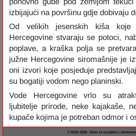
ponovno gube pod zemljom tekući n
izbijajući na površinu gdje dobivaju 
Od velikih jesenskih kiša koje
Hercegovine stvaraju se potoci, nabu
poplave, a kraška polja se pretvara
južne Hercegovine siromašnije je iz
oni izvori koje posjeduje predstavlja
su bogatiji vodom nego planinski.
Vode Hercegovine vrlo su atrakt
ljubitelje prirode, neke kajakaše, 
kupače kojima je potreban odmor i o
© 2010–2026 - Dom za socijalno i zdravstve