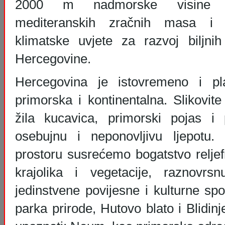
2000 m nadmorske visine za
mediteranskih zračnih masa i 
klimatske uvjete za razvoj biljni
Hercegovine.
Hercegovina je istovremeno i pl
primorska i kontinentalna. Slikovit
žila kucavica, primorski pojas i
osebujnu i neponovljivu ljepotu
prostoru susrećemo bogatstvo reljefn
krajolika i vegetacije, raznovrs
jedinstvene povijesne i kulturne sp
parka prirode, Hutovo blato i Blidinj