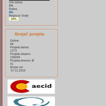
Vrlo dobra
0%
Dobra
4%
Mogla je i bolje
18%
Brojač posjeta
Online:
69
Posjeta danas:
1273
Posjeta ukupno:
236049
Posjeta dnevno: Ø
41
Brojac od:
07.12.2010