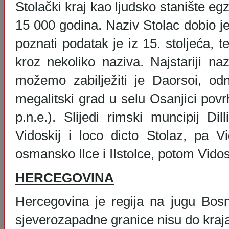
Stolački kraj kao ljudsko stanište egz
15 000 godina. Naziv Stolac dobio je
poznati podatak je iz 15. stoljeća, t
kroz nekoliko naziva. Najstariji na
možemo zabilježiti je Daorsoi, odn
megalitski grad u selu Osanjici povrh
p.n.e.). Slijedi rimski muncipij Di
Vidoskij i loco dicto Stolaz, pa Vi
osmansko Ilce i IIstolce, potom Vido
HERCEGOVINA
Hercegovina je regija na jugu Bosn
sjeverozapadne granice nisu do kraj