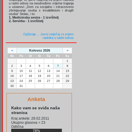
u radni odnos na neodređeno vrijeme trajanja
u ustanovi „Dom za socijalno i zdravstveno
zbrinjavanje osoba s invaliditetom i drugih
osoba“ Stolac, i to:
1. Medicinska sestra - 1 izvršitelj
2. Servirka - 1 izvršitelj
Opširnije ...
Javni natječaj za prijem
radnika u radni odnos
<
Kolovoz 2026
>
Ne
Po
Ut
Sr
Če
Pe
Su
1
2
3
4
5
6
7
8
9
10
11
12
13
14
15
16
17
18
19
20
21
22
23
24
25
26
27
28
29
30
31
Anketa
Kako vam se sviđa naša
stranica
Kraj ankete: 28.02.2011
Ukupno glasova = 23
Odlična
78%