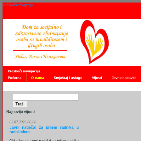
Preskoči navigaciju
Preskoči navigaciju
Početna
O nama
Smještaj i usluge
Vijesti
Javne nabavke
Najnovije vijesti
02.07.2026 06:00
Javni natječaj za prijem radnika u
radni odnos
Objavljuje se javni natječaj za prijem radnika