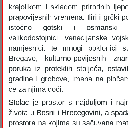
krajolikom i skladom prirodnih ljepo
prapovijesnih vremena. Iliri i grčki po
istočno gotski i osmanski os
velikodostojnici, venecijanske vojs
namjesnici, te mnogi poklonici su
Bregave, kulturno-povijesnih znam
poruka iz proteklih stoljeća, ostavi
gradine i grobove, imena na ploča
će za njima doći.
Stolac je prostor s najduljom i naj
života u Bosni i Hrecegovini, a spa
prostora na kojima su sačuvana mate