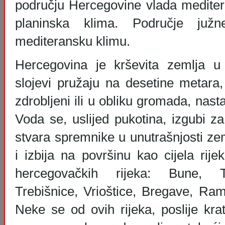
području Hercegovine vlada meditera
planinska klima. Područje juž
mediteransku klimu.
Hercegovina je krševita zemlja u
slojevi pružaju na desetine metara,
zdrobljeni ili u obliku gromada, nastali
Voda se, uslijed pukotina, izgubi za
stvara spremnike u unutrašnjosti ze
i izbija na površinu kao cijela rijek
hercegovačkih rijeka: Bune, Ti
Trebišnice, Vrioštice, Bregave, Ram
Neke se od ovih rijeka, poslije kra