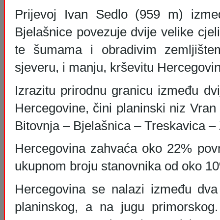
Prijevoj Ivan Sedlo (959 m) izmeđ
Bjelašnice povezuje dvije velike cjel
te šumama i obradivim zemljište
sjeveru, i manju, krševitu Hercegovi
Izrazitu prirodnu granicu između dvi
Hercegovine, čini planinski niz Vra
Bitovnja – Bjelašnica – Treskavica –
Hercegovina zahvaća oko 22% povr
ukupnom broju stanovnika od oko 1
Hercegovina se nalazi između dva 
planinskog, a na jugu primorskog