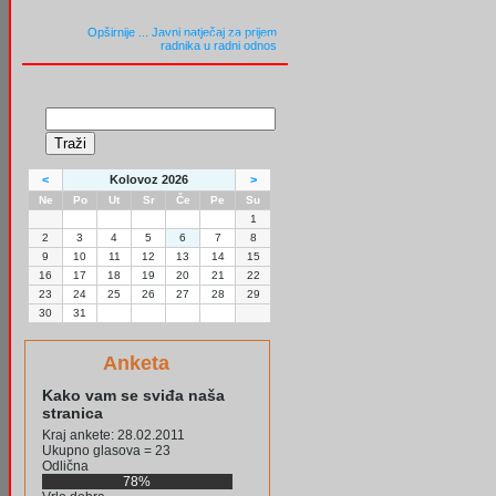
Opširnije ...
Javni natječaj za prijem
radnika u radni odnos
<
Kolovoz 2026
>
Ne
Po
Ut
Sr
Če
Pe
Su
1
2
3
4
5
6
7
8
9
10
11
12
13
14
15
16
17
18
19
20
21
22
23
24
25
26
27
28
29
30
31
Anketa
Kako vam se sviđa naša
stranica
Kraj ankete: 28.02.2011
Ukupno glasova = 23
Odlična
78%