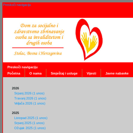
Preskoči navigaciju
Preskoči navigaciju
Početna
O nama
Smještaj i usluge
Vijesti
Javne nabavke
2026
Srpanj 2026 (1 unos)
Travanj 2026 (1 unos)
Veljača 2026 (1 unos)
2025
Listopad 2025 (1 unos)
Srpanj 2025 (1 unos)
Ožujak 2025 (1 unos)