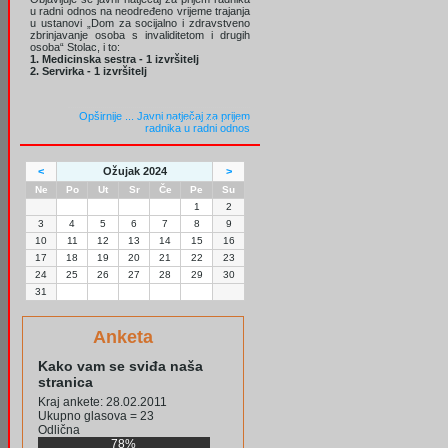
u radni odnos na neodređeno vrijeme trajanja
u ustanovi „Dom za socijalno i zdravstveno
zbrinjavanje osoba s invaliditetom i drugih
osoba“ Stolac, i to:
1. Medicinska sestra - 1 izvršitelj
2. Servirka - 1 izvršitelj
Opširnije ...
Javni natječaj za prijem
radnika u radni odnos
<
Ožujak 2024
>
Ne
Po
Ut
Sr
Če
Pe
Su
1
2
3
4
5
6
7
8
9
10
11
12
13
14
15
16
17
18
19
20
21
22
23
24
25
26
27
28
29
30
31
Anketa
Kako vam se sviđa naša
stranica
Kraj ankete: 28.02.2011
Ukupno glasova = 23
Odlična
78%