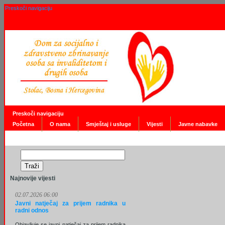
Preskoči navigaciju
Preskoči navigaciju
Početna
O nama
Smještaj i usluge
Vijesti
Javne nabavke
Najnovije vijesti
02.07.2026 06:00
Javni natječaj za prijem radnika u
radni odnos
Objavljuje se javni natječaj za prijem radnika