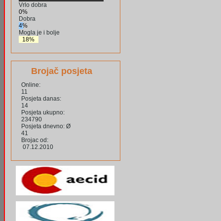
Vrlo dobra
0%
Dobra
4%
Mogla je i bolje
18%
Brojač posjeta
Online:
11
Posjeta danas:
14
Posjeta ukupno:
234790
Posjeta dnevno: Ø
41
Brojac od:
07.12.2010