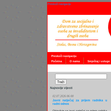
Preskoči navigaciju
Preskoči navigaciju
Početna
O nama
Smještaj i usluge
Najnovije vijesti
02.07.2026 06:00
Javni natječaj za prijem radnika u
radni odnos
Objavljuje se javni natječaj za prijem radnika