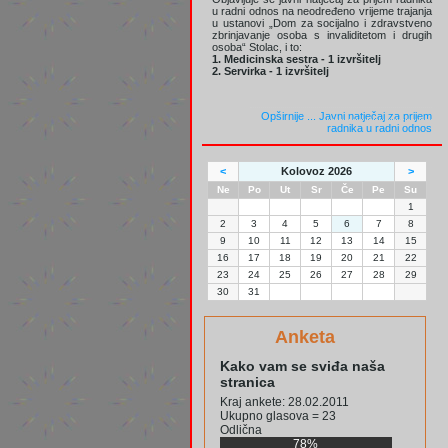
u radni odnos na neodređeno vrijeme trajanja
u ustanovi „Dom za socijalno i zdravstveno
zbrinjavanje osoba s invaliditetom i drugih
osoba“ Stolac, i to:
1. Medicinska sestra - 1 izvršitelj
2. Servirka - 1 izvršitelj
Opširnije ...
Javni natječaj za prijem
radnika u radni odnos
<
Kolovoz 2026
>
Ne
Po
Ut
Sr
Če
Pe
Su
1
2
3
4
5
6
7
8
9
10
11
12
13
14
15
16
17
18
19
20
21
22
23
24
25
26
27
28
29
30
31
Anketa
Kako vam se sviđa naša
stranica
Kraj ankete: 28.02.2011
Ukupno glasova = 23
Odlična
78%