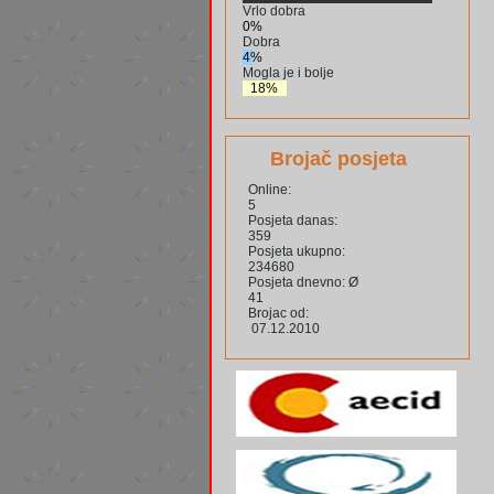
Vrlo dobra
0%
Dobra
4%
Mogla je i bolje
18%
Brojač posjeta
Online:
5
Posjeta danas:
359
Posjeta ukupno:
234680
Posjeta dnevno: Ø
41
Brojac od:
07.12.2010