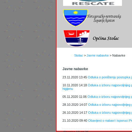
Stolac
>
Javne nabavke
>
Nabavke
Javne nabavke
23.11.2020 13:45
Odluka o poništenju postupka j.
10.11.2020 14:18
Odluka o izboru najpovoljnijeg
higijenu
05.11.2020 11:06
Odluka o izboru najpovoljnijeg 
28.10.2020 14:07
Odluka o izboru najpovoljnijeg
26.10.2020 14:17
Odluka o izboru najpovoljnijeg 
21.10.2020 09:40
Obavijest o nabavi i isporuci 
Stranica 13 od 26