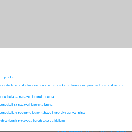
n. peleta
 ponuditelja u postupku javne nabave i isporuke prehrambenih proizvoda i sredstava za
ponuditelja za nabavu i isporuku peleta
 ponuditelj za nabavu i isporuku kruha
ponuditelja u postupku javne nabave i isporuke goriva i plina
Prehrambenih proizvoda i sredstava za higijenu
« Prva
Prethodna
10
11
12
13
14
15
16
Slijedeća