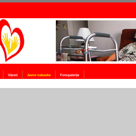
Vijesti
Javne nabavke
Fotogalerije