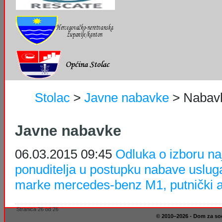
Stolac
>
Javne nabavke
>
Nabav
Javne nabavke
06.03.2015 09:45
Odluka o izboru na
ponuditelja u postupku nabave uslug
marke mercedes-benz M1, putnički 
Stranica 26 od 26
© 2010–2026 - Dom za soci