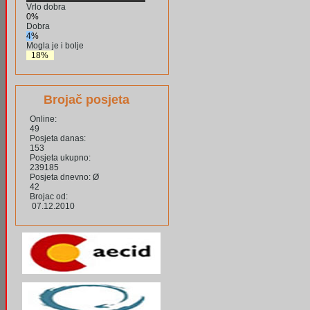
Vrlo dobra
0%
Dobra
4%
Mogla je i bolje
18%
Brojač posjeta
Online:
49
Posjeta danas:
153
Posjeta ukupno:
239185
Posjeta dnevno: Ø
42
Brojac od:
07.12.2010