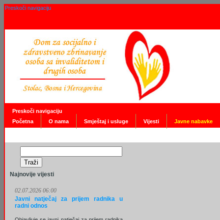
Preskoči navigaciju
Preskoči navigaciju
Početna
O nama
Smještaj i usluge
Vijesti
Javne nabavke
Najnovije vijesti
02.07.2026 06:00
Javni natječaj za prijem radnika u
radni odnos
Objavljuje se javni natječaj za prijem radnika