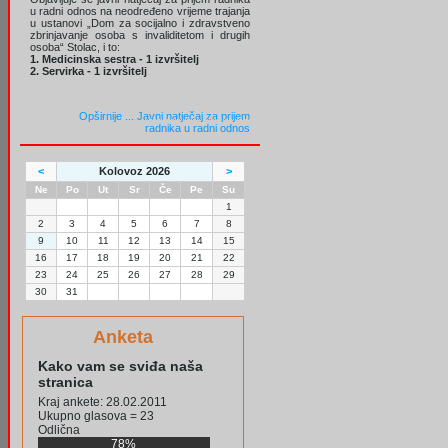
u radni odnos na neodređeno vrijeme trajanja
u ustanovi „Dom za socijalno i zdravstveno
zbrinjavanje osoba s invaliditetom i drugih
osoba“ Stolac, i to:
1. Medicinska sestra - 1 izvršitelj
2. Servirka - 1 izvršitelj
Opširnije ...
Javni natječaj za prijem
radnika u radni odnos
<
Kolovoz 2026
>
Ne
Po
Ut
Sr
Če
Pe
Su
1
2
3
4
5
6
7
8
9
10
11
12
13
14
15
16
17
18
19
20
21
22
23
24
25
26
27
28
29
30
31
Anketa
Kako vam se sviđa naša
stranica
Kraj ankete: 28.02.2011
Ukupno glasova = 23
Odlična
78%