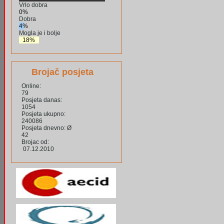
Vrlo dobra
0%
Dobra
4%
Mogla je i bolje
18%
Brojač posjeta
Online:
79
Posjeta danas:
1054
Posjeta ukupno:
240086
Posjeta dnevno: Ø
42
Brojac od:
07.12.2010