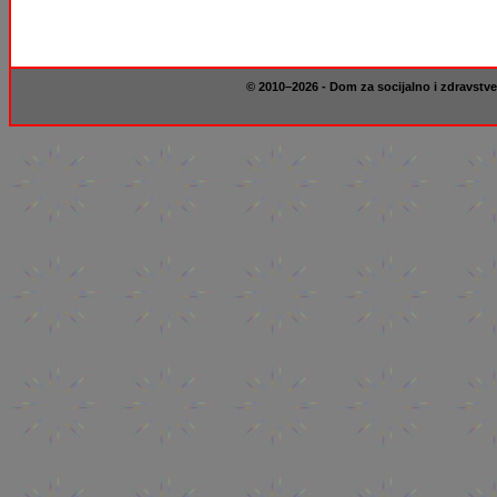
© 2010–2026 - Dom za socijalno i zdravstve