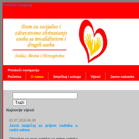
Preskoči navigaciju
Preskoči navigaciju
Početna
O nama
Smještaj i usluge
Vijesti
Javne nabavke
Najnovije vijesti
02.07.2026 06:00
Javni natječaj za prijem radnika u
radni odnos
Objavljuje se javni natječaj za prijem radnika