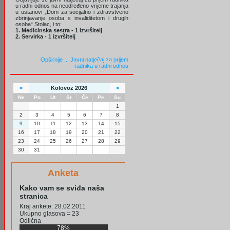
u radni odnos na neodređeno vrijeme trajanja
u ustanovi „Dom za socijalno i zdravstveno
zbrinjavanje osoba s invaliditetom i drugih
osoba“ Stolac, i to:
1. Medicinska sestra - 1 izvršitelj
2. Servirka - 1 izvršitelj
Opširnije ...
Javni natječaj za prijem
radnika u radni odnos
<
Kolovoz 2026
>
Ne
Po
Ut
Sr
Če
Pe
Su
1
2
3
4
5
6
7
8
9
10
11
12
13
14
15
16
17
18
19
20
21
22
23
24
25
26
27
28
29
30
31
Anketa
Kako vam se sviđa naša
stranica
Kraj ankete: 28.02.2011
Ukupno glasova = 23
Odlična
78%