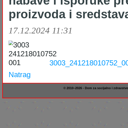
nabave i isporuke p
proizvoda i sredstav
17.12.2024 11:31
3003_241218010752_00
Natrag
© 2010–2026 - Dom za socijalno i zdravstve