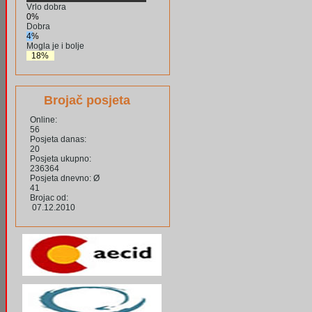
Vrlo dobra
0%
Dobra
4%
Mogla je i bolje
18%
Brojač posjeta
Online:
56
Posjeta danas:
20
Posjeta ukupno:
236364
Posjeta dnevno: Ø
41
Brojac od:
07.12.2010