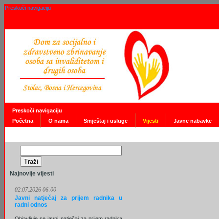
Preskoči navigaciju
Preskoči navigaciju
Početna
O nama
Smještaj i usluge
Vijesti
Javne nabavke
Najnovije vijesti
02.07.2026 06:00
Javni natječaj za prijem radnika u
radni odnos
Objavljuje se javni natječaj za prijem radnika