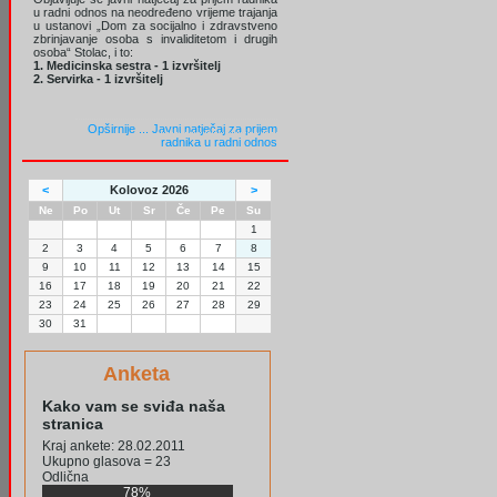
u radni odnos na neodređeno vrijeme trajanja
u ustanovi „Dom za socijalno i zdravstveno
zbrinjavanje osoba s invaliditetom i drugih
osoba“ Stolac, i to:
1. Medicinska sestra - 1 izvršitelj
2. Servirka - 1 izvršitelj
Opširnije ...
Javni natječaj za prijem
radnika u radni odnos
<
Kolovoz 2026
>
Ne
Po
Ut
Sr
Če
Pe
Su
1
2
3
4
5
6
7
8
9
10
11
12
13
14
15
16
17
18
19
20
21
22
23
24
25
26
27
28
29
30
31
Anketa
Kako vam se sviđa naša
stranica
Kraj ankete: 28.02.2011
Ukupno glasova = 23
Odlična
78%