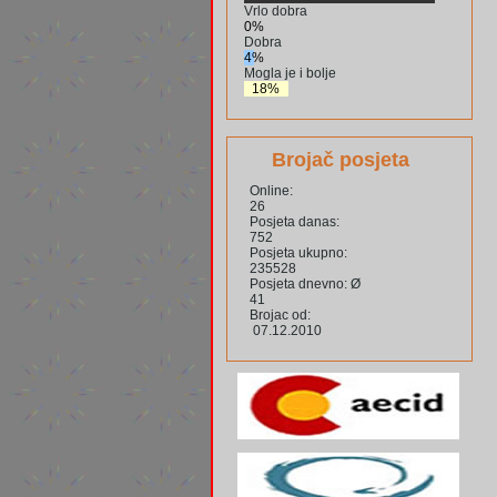
Vrlo dobra
0%
Dobra
4%
Mogla je i bolje
18%
Brojač posjeta
Online:
26
Posjeta danas:
752
Posjeta ukupno:
235528
Posjeta dnevno: Ø
41
Brojac od:
07.12.2010