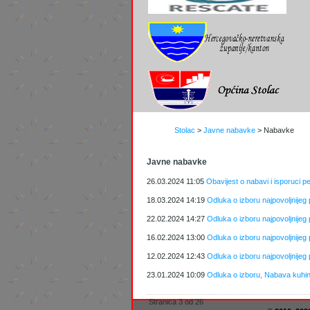
Stolac
>
Javne nabavke
>
Nabavke
Javne nabavke
26.03.2024 11:05
Obavijest o nabavi i isporuci per
18.03.2024 14:19
Odluka o izboru najpovoljnijeg 
22.02.2024 14:27
Odluka o izboru najpovoljnijeg
16.02.2024 13:00
Odluka o izboru najpovoljnijeg
12.02.2024 12:43
Odluka o izboru najpovoljnijeg
23.01.2024 10:09
Odluka o izboru, Nabava kuhinj
Stranica 3 od 26