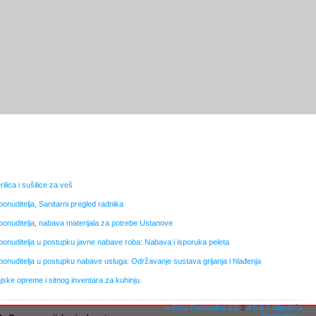
ilica i sušilice za veš
ponuditelja, Sanitarni pregled radnika
 ponuditelja, nabava materijala za potrebe Ustanove
 ponuditelja u postupku javne nabave roba: Nabava i isporuka peleta
 ponuditelja u postupku nabave usluga: Održavanje sustava grijanja i hlađenja
ske opreme i sitnog inventara za kuhinju
« Prva
Prethodna
1
2
3
4
5
6
7
Slijedeća
Posljednja »