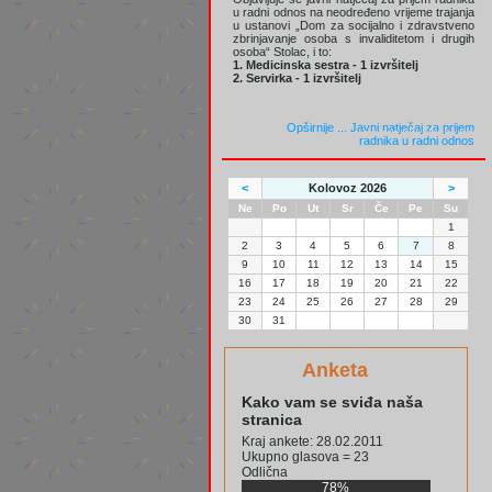
u radni odnos na neodređeno vrijeme trajanja
u ustanovi „Dom za socijalno i zdravstveno
zbrinjavanje osoba s invaliditetom i drugih
osoba“ Stolac, i to:
1. Medicinska sestra - 1 izvršitelj
2. Servirka - 1 izvršitelj
Opširnije ...
Javni natječaj za prijem
radnika u radni odnos
<
Kolovoz 2026
>
Ne
Po
Ut
Sr
Če
Pe
Su
1
2
3
4
5
6
7
8
9
10
11
12
13
14
15
16
17
18
19
20
21
22
23
24
25
26
27
28
29
30
31
Anketa
Kako vam se sviđa naša
stranica
Kraj ankete: 28.02.2011
Ukupno glasova = 23
Odlična
78%