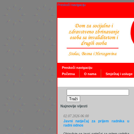
Preskoči navigaciju
Preskoči navigaciju
Početna
O nama
Smještaj i usluge
Najnovije vijesti
02.07.2026 06:00
Javni natječaj za prijem radnika u
radni odnos
Objavljuje se javni natječaj za prijem radnika