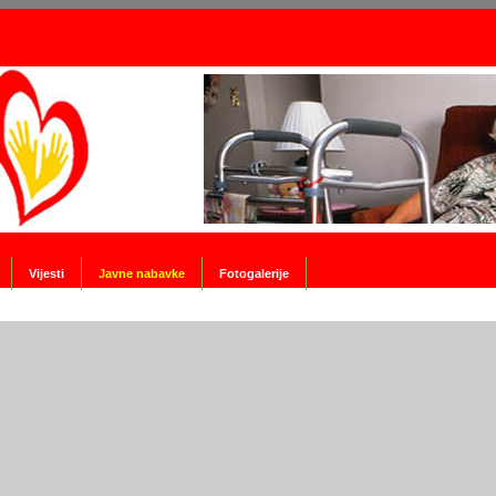
Vijesti
Javne nabavke
Fotogalerije