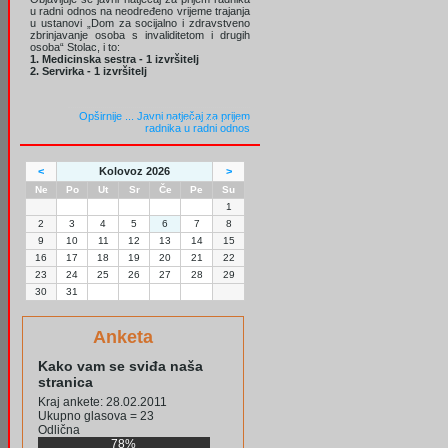
u radni odnos na neodređeno vrijeme trajanja
u ustanovi „Dom za socijalno i zdravstveno
zbrinjavanje osoba s invaliditetom i drugih
osoba“ Stolac, i to:
1. Medicinska sestra - 1 izvršitelj
2. Servirka - 1 izvršitelj
Opširnije ...
Javni natječaj za prijem
radnika u radni odnos
<
Kolovoz 2026
>
Ne
Po
Ut
Sr
Če
Pe
Su
1
2
3
4
5
6
7
8
9
10
11
12
13
14
15
16
17
18
19
20
21
22
23
24
25
26
27
28
29
30
31
Anketa
Kako vam se sviđa naša
stranica
Kraj ankete: 28.02.2011
Ukupno glasova = 23
Odlična
78%