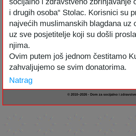
socijalno i zdravstveno zbrinjavanje 
i drugih osoba“ Stolac. Korisnici su p
najvećih muslimanskih blagdana uz os
uz sve posjetitelje koji su došli prosl
njima.
Ovim putem još jednom čestitamo Ku
zahvaljujemo se svim donatorima.
Natrag
© 2010–2026 - Dom za socijalno i zdravstve