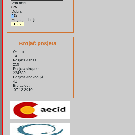
Vrlo dobra
0%
Dobra
4%
Mogla je i bolje
18%
Brojač posjeta
Online:
14
Posjeta danas:
259
Posjeta ukupno:
234580
Posjeta dnevno: Ø
41
Brojac od:
07.12.2010