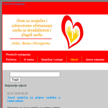
Preskoči navigaciju
Preskoči navigaciju
Početna
O nama
Smještaj i usluge
Vijesti
Javne nabavke
Najnovije vijesti
02.07.2026 06:00
Javni natječaj za prijem radnika u
radni odnos
Objavljuje se javni natječaj za prijem radnika