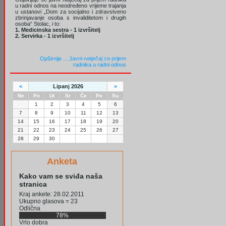
u radni odnos na neodređeno vrijeme trajanja
u ustanovi „Dom za socijalno i zdravstveno
zbrinjavanje osoba s invaliditetom i drugih
osoba“ Stolac, i to:
1. Medicinska sestra - 1 izvršitelj
2. Servirka - 1 izvršitelj
Opširnije ...
Javni natječaj za prijem
radnika u radni odnos
<
Lipanj 2026
>
Ne
Po
Ut
Sr
Če
Pe
Su
1
2
3
4
5
6
7
8
9
10
11
12
13
14
15
16
17
18
19
20
21
22
23
24
25
26
27
28
29
30
Anketa
Kako vam se sviđa naša
stranica
Kraj ankete: 28.02.2011
Ukupno glasova = 23
Odlična
78%
Vrlo dobra