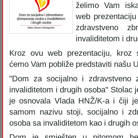
želimo Vam iska
web prezentaciju
zdravstveno zb
invaliditetom i dr
Kroz ovu web prezentaciju, kroz s
ćemo Vam pobliže predstaviti našu 
"Dom za socijalno i zdravstveno 
invaliditetom i drugih osoba" Stolac
je osnovala Vlada HNŽ/K-a i čiji je
samom nazivu stoji, socijalno i zd
osoba sa invaliditetom kao i drugih 
Dom je smješten u pitomom he