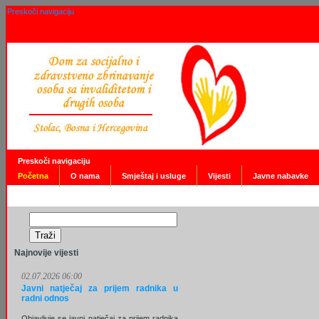
Preskoči navigaciju
Preskoči navigaciju
Početna
O nama
Smještaj i usluge
Vijesti
Javne nabavke
Najnovije vijesti
02.07.2026 06:00
Javni natječaj za prijem radnika u
radni odnos
Objavljuje se javni natječaj za prijem radnika