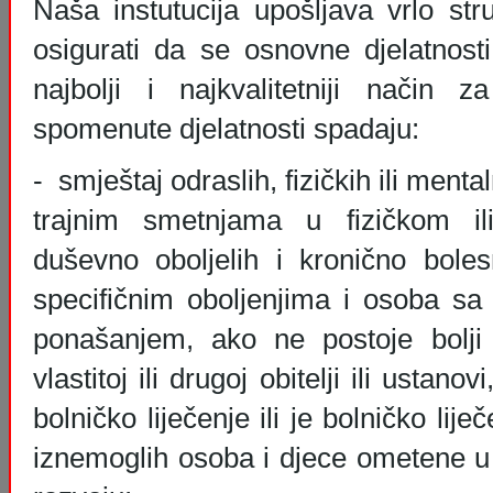
Naša instutucija upošljava vrlo st
osigurati da se osnovne djelatnos
najbolji i najkvalitetniji način 
spomenute djelatnosti spadaju:
- smještaj odraslih, fizičkih ili ment
trajnim smetnjama u fizičkom il
duševno oboljelih i kronično bole
specifičnim oboljenjima i osoba sa
ponašanjem, ako ne postoje bolji 
vlastitoj ili drugoj obitelji ili ustan
bolničko liječenje ili je bolničko lije
iznemoglih osoba i djece ometene u 