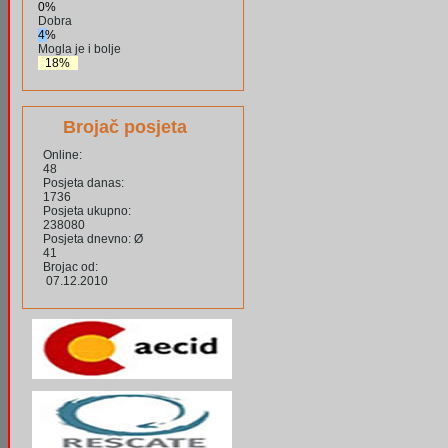
0%
Dobra
4%
Mogla je i bolje
18%
Brojač posjeta
Online:
48
Posjeta danas:
1736
Posjeta ukupno:
238080
Posjeta dnevno: Ø
41
Brojac od:
07.12.2010